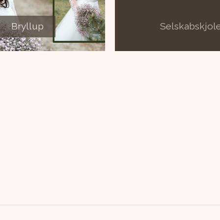
Bryllup
Selskabskjol