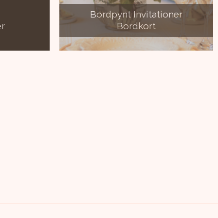
Bordpynt Invitationer
er
Bordkort