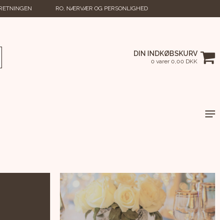
RRETNINGEN
RO, NÆRVÆR OG PERSONLIGHED
DIN INDKØBSKURV
0 varer 0,00 DKK