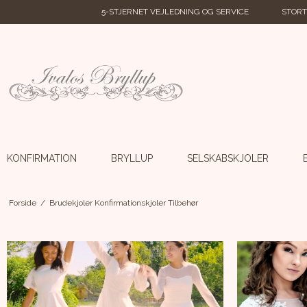
5-STJERNET VEJLEDNING OG SERVICE
STORT
KONFIRMATION
BRYLLUP
SELSKABSKJOLER
Forside
/
Brudekjoler Konfirmationskjoler Tilbehør