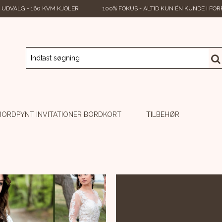
 UDVALG - 160 KVM KJOLER
100% FOKUS - ALTID KUN ÉN KUNDE I FO
BORDPYNT INVITATIONER BORDKORT
TILBEHØR