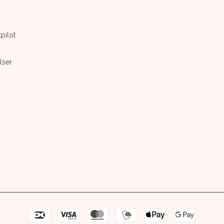
pilot
lser