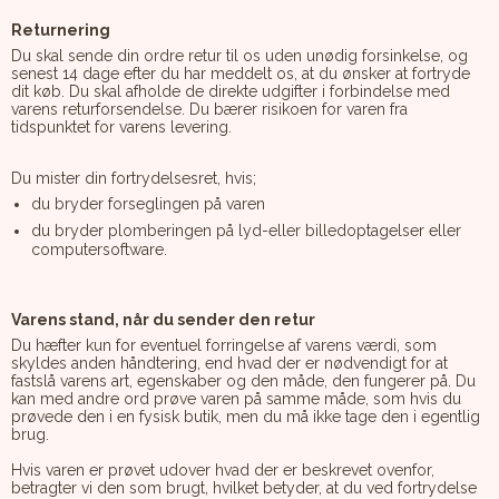
Returnering
Du skal sende din ordre retur til os uden unødig forsinkelse, og
senest 14 dage efter du har meddelt os, at du ønsker at fortryde
dit køb. Du skal afholde de direkte udgifter i forbindelse med
varens returforsendelse. Du bærer risikoen for varen fra
tidspunktet for varens levering.
Du mister din fortrydelsesret, hvis;
du bryder forseglingen på varen
du bryder plomberingen på lyd-eller billedoptagelser eller
computersoftware.
Varens stand, når du sender den retur
Du hæfter kun for eventuel forringelse af varens værdi, som
skyldes anden håndtering, end hvad der er nødvendigt for at
fastslå varens art, egenskaber og den måde, den fungerer på. Du
kan med andre ord prøve varen på samme måde, som hvis du
prøvede den i en fysisk butik, men du må ikke tage den i egentlig
brug.
Hvis varen er prøvet udover hvad der er beskrevet ovenfor,
betragter vi den som brugt, hvilket betyder, at du ved fortrydelse