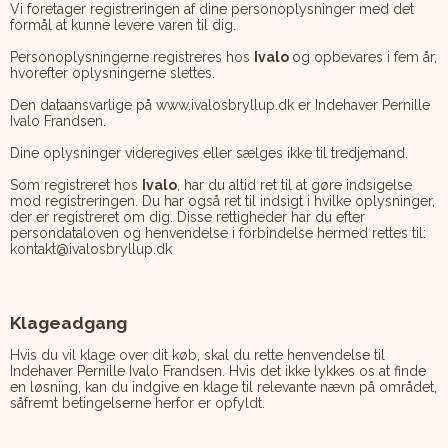
Vi foretager registreringen af dine personoplysninger med det
formål at kunne levere varen til dig.
Personoplysningerne registreres hos
Ivalo
og opbevares i fem år,
hvorefter oplysningerne slettes.
Den dataansvarlige på www.ivalosbryllup.dk er Indehaver Pernille
Ivalo Frandsen.
Dine oplysninger videregives eller sælges ikke til tredjemand.
Som registreret hos
Ivalo
, har du altid ret til at gøre indsigelse
mod registreringen. Du har også ret til indsigt i hvilke oplysninger,
der er registreret om dig. Disse rettigheder har du efter
persondataloven og henvendelse i forbindelse hermed rettes til:
kontakt@ivalosbryllup.dk
Klageadgang
Hvis du vil klage over dit køb, skal du rette henvendelse til
Indehaver Pernille Ivalo Frandsen. Hvis det ikke lykkes os at finde
en løsning, kan du indgive en klage til relevante nævn på området,
såfremt betingelserne herfor er opfyldt.