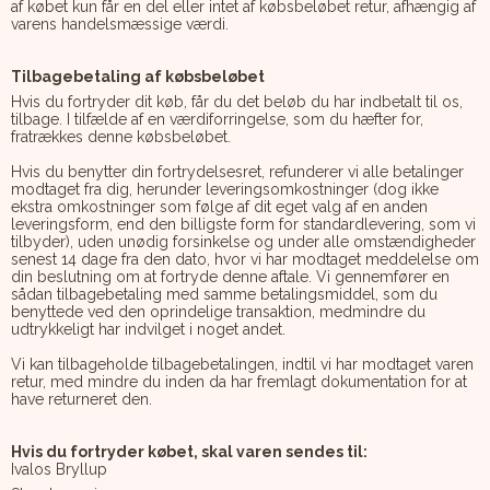
af købet kun får en del eller intet af købsbeløbet retur, afhængig af
varens handelsmæssige værdi.
Tilbagebetaling af købsbeløbet
Hvis du fortryder dit køb, får du det beløb du har indbetalt til os,
tilbage. I tilfælde af en værdiforringelse, som du hæfter for,
fratrækkes denne købsbeløbet.
Hvis du benytter din fortrydelsesret, refunderer vi alle betalinger
modtaget fra dig, herunder leveringsomkostninger (dog ikke
ekstra omkostninger som følge af dit eget valg af en anden
leveringsform, end den billigste form for standardlevering, som vi
tilbyder), uden unødig forsinkelse og under alle omstændigheder
senest 14 dage fra den dato, hvor vi har modtaget meddelelse om
din beslutning om at fortryde denne aftale. Vi gennemfører en
sådan tilbagebetaling med samme betalingsmiddel, som du
benyttede ved den oprindelige transaktion, medmindre du
udtrykkeligt har indvilget i noget andet.
Vi kan tilbageholde tilbagebetalingen, indtil vi har modtaget varen
retur, med mindre du inden da har fremlagt dokumentation for at
have returneret den.
Hvis du fortryder købet, skal varen sendes til:
Ivalos Bryllup