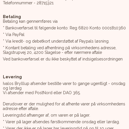
Telefonnummer - 28715321
Betaling
Betaling kan gennemføres via
* Bankoverførsel til følgende konto: Reg 6820 Konto 0001810360
* Via PayPal
* Via kredit- og debetkort understøttet af Paypals løsning.
* Kontant betaling ved afhentning på virksomhedens adresse,
Slagstrupvej 20, 4200 Slagelse - efter nærmere aftale
Ved bankoverførsel er du ikke beskyttet af indsigelsesordningen
Levering
Ivalos Brylllup afsender bestilte varer to gange ugentligt - onsdag
og lørdag
Vi afsender med PostNord eller DAO 365.
Derudover er der mulighed for at afhente varer på virksomhedens
adresse efter aftale.
Leveringstid afhænger af, om varen er på lager.
* Varer på lager afsendes førstkommende onsdag eller lørdag.
* Varer der ikke er på lager har leveringstid på op til 10 uger.