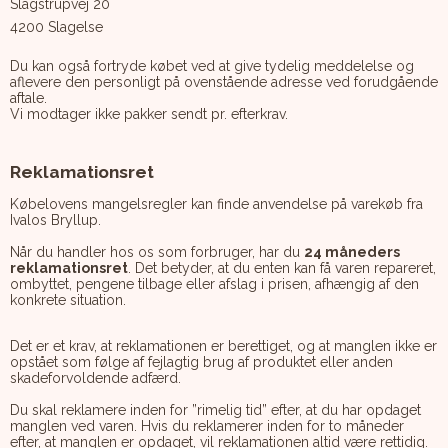
Slagstrupvej 20
4200 Slagelse
Du kan også fortryde købet ved at give tydelig meddelelse og
aflevere den personligt på ovenstående adresse ved forudgående
aftale.
Vi modtager ikke pakker sendt pr. efterkrav.
Reklamationsret
Købelovens mangelsregler kan finde anvendelse på varekøb fra
Ivalos Bryllup.
Når du handler hos os som forbruger, har du
24 måneders
reklamationsret
. Det betyder, at du enten kan få varen repareret,
ombyttet, pengene tilbage eller afslag i prisen, afhængig af den
konkrete situation.
Det er et krav, at reklamationen er berettiget, og at manglen ikke er
opstået som følge af fejlagtig brug af produktet eller anden
skadeforvoldende adfærd.
Du skal reklamere inden for ”rimelig tid” efter, at du har opdaget
manglen ved varen. Hvis du reklamerer inden for to måneder
efter, at manglen er opdaget, vil reklamationen altid være rettidig.