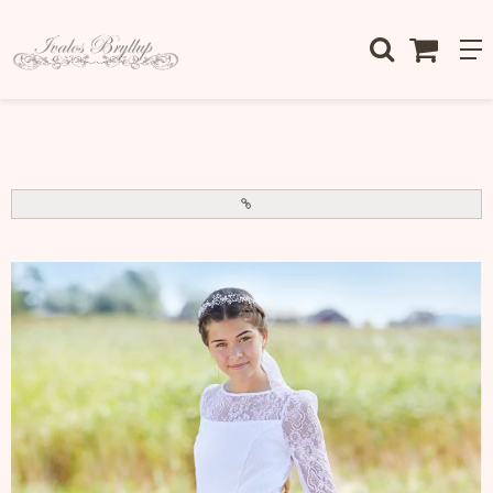
Forside
/
Brudekjoler Konfirmationskjoler Tilbehør
/
Konfirmation
/
Konfirmationskjoler
/
Konfirmationskjole - 7106