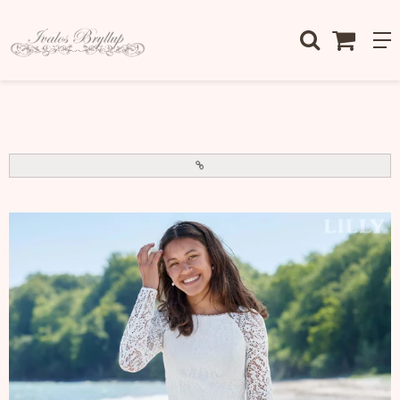
Forside
/
Brudekjoler Konfirmationskjoler Tilbehør
/
Konfirmation
/
Konfirmationskjoler
/
Konfirmationskjole - 7528